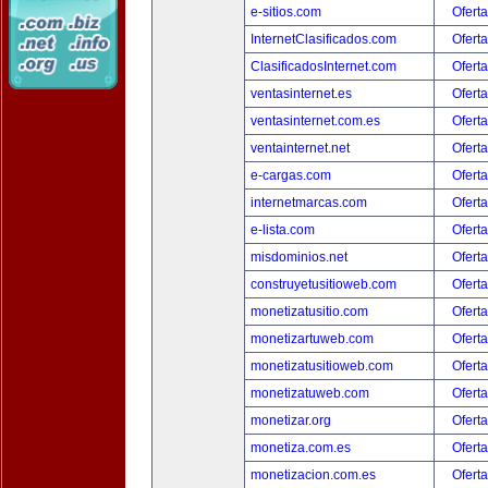
e-sitios.com
Oferta
InternetClasificados.com
Oferta
ClasificadosInternet.com
Oferta
ventasinternet.es
Oferta
ventasinternet.com.es
Oferta
ventainternet.net
Oferta
e-cargas.com
Oferta
internetmarcas.com
Oferta
e-lista.com
Oferta
misdominios.net
Oferta
construyetusitioweb.com
Oferta
monetizatusitio.com
Oferta
monetizartuweb.com
Oferta
monetizatusitioweb.com
Oferta
monetizatuweb.com
Oferta
monetizar.org
Oferta
monetiza.com.es
Oferta
monetizacion.com.es
Oferta