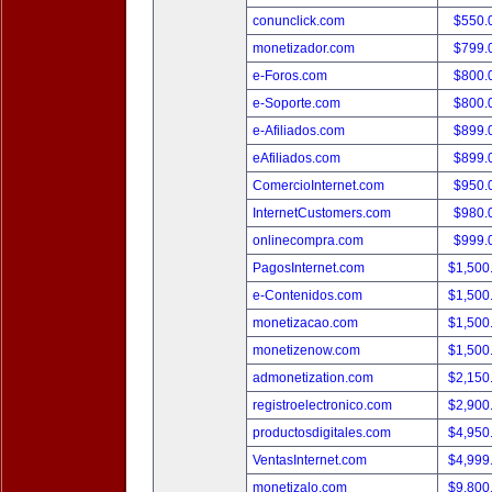
conunclick.com
$550.
monetizador.com
$799.
e-Foros.com
$800.
e-Soporte.com
$800.
e-Afiliados.com
$899.
eAfiliados.com
$899.
ComercioInternet.com
$950.
InternetCustomers.com
$980.
onlinecompra.com
$999.
PagosInternet.com
$1,500
e-Contenidos.com
$1,500
monetizacao.com
$1,500
monetizenow.com
$1,500
admonetization.com
$2,150
registroelectronico.com
$2,900
productosdigitales.com
$4,950
VentasInternet.com
$4,999
monetizalo.com
$9,800