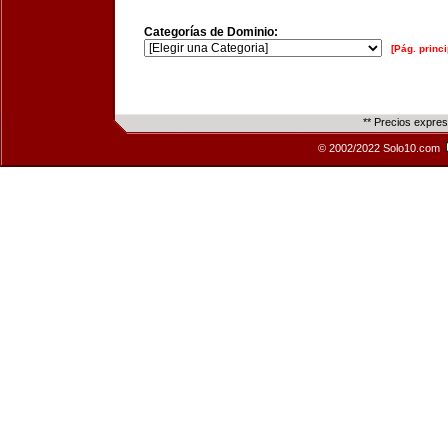
Categorías de Dominio:
[Pág. princi
** Precios expre
© 2002/2022 Solo10.com