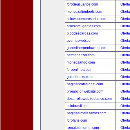
forodeusuarios.com
Oferta
monetizationtools.com
Oferta
sitiowebempresarial.com
Oferta
sitiosinteligentes.com
Oferta
blogdescargas.com
Oferta
eventosweb.com
Oferta
ganedineroenlaweb.com
Oferta
netmonetizer.com
Oferta
monetizando.com
Oferta
foroenlinea.com
Oferta
guiadelinks.com
Oferta
paginaprofesional.com
Oferta
promocionwebsite.com
Oferta
desarrollowebfreelance.com
Oferta
listabrasil.com
Oferta
paginasinteresantes.com
Oferta
forofans.com
Oferta
rematesinternet.com
Oferta