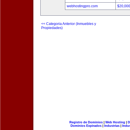
webhostingpro.com
$20,00
<< Categoria Anterior (Inmuebles y
Propiedades)
Registro de Dominios
|
Web Hosting
|
D
Dominios Expirados
|
Industrias
|
Indu