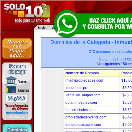
Dominios de la Categoría -
Inmueb
372 dominios en esta categ
Mostrando 1 de 150
Ver siguientes 150 >>
Nombre de Dominio
Preci
miamipropiedades.com
$15,0
Inmuebles.pe
$8,50
VentaDeCampos.com
$7,90
guiainmuebles.com
$5,50
i-propiedades.com
$5,50
propiedadesenventa.com
$5,49
inmueblesmadrid.com
$5,00