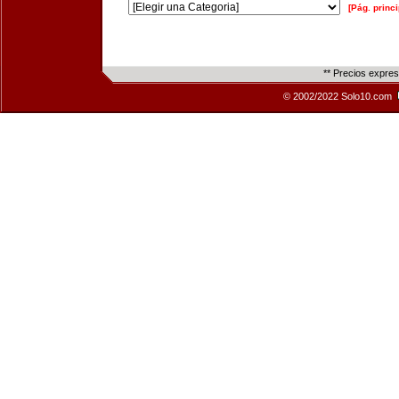
[Pág. princi
** Precios expre
© 2002/2022 Solo10.com