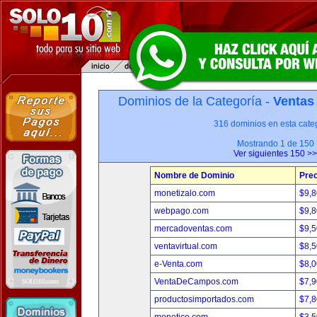
Dominios de la Categoría -
Ventas
316 dominios en esta categ
Mostrando 1 de 150
Ver siguientes 150 >>
Nombre de Dominio
Prec
monetizalo.com
$9,
webpago.com
$9,
mercadoventas.com
$9,
ventavirtual.com
$8,
e-Venta.com
$8,
VentaDeCampos.com
$7,
productosimportados.com
$7,