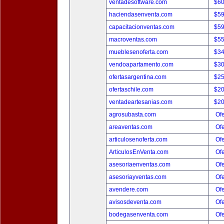
ventadesoftware.com
$6
haciendasenventa.com
$5
capacitacionventas.com
$5
macroventas.com
$5
mueblesenoferta.com
$3
vendoapartamento.com
$3
ofertasargentina.com
$2
ofertaschile.com
$2
ventadeartesanias.com
$2
agrosubasta.com
Ofe
areaventas.com
Ofe
articulosenoferta.com
Ofe
ArticulosEnVenta.com
Ofe
asesoriaenventas.com
Ofe
asesoriayventas.com
Ofe
avendere.com
Ofe
avisosdeventa.com
Ofe
bodegasenventa.com
Ofe