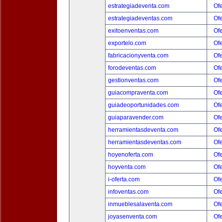
estrategiadeventa.com
Ofe
estrategiadeventas.com
Ofe
exitoenventas.com
Ofe
exportelo.com
Ofe
fabricacionyventa.com
Ofe
forodeventas.com
Ofe
gestionventas.com
Ofe
guiacompraventa.com
Ofe
guiadeoportunidades.com
Ofe
guiaparavender.com
Ofe
herramientasdeventa.com
Ofe
herramientasdeventas.com
Ofe
hoyenoferta.com
Ofe
hoyventa.com
Ofe
i-oferta.com
Ofe
infoventas.com
Ofe
inmueblesalaventa.com
Ofe
joyasenventa.com
Ofe