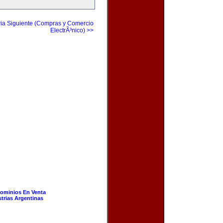
ia Siguiente (Compras y Comercio
ElectrÃ³nico) >>
ominios En Venta
strias Argentinas