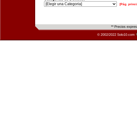
[Pág. princi
** Precios expre
© 2002/2022 Solo10.com