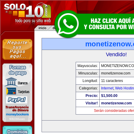
monetizenow
Vendido!
Mayusculas:
MONETIZENOW.C
Minusculas:
monetizenow.com
Longitud:
11 caracteres
Categorias:
Internet
,
Web Hostin
Precio:
$1,500.00
Visitar!
monetizenow.com
Serán consideradas ofer