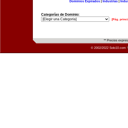
Dominios Expirados
|
Industrias
|
Indu
Categorías de Dominio:
[Pág. princi
** Precios expre
© 2002/2022 Solo10.com