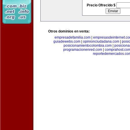
Precio Ofrecido $
Otros dominios en venta:
empresadefamilia.com
|
empresasdeinternet.c
guiadewebs.com
|
opinionciudadana.com
|
posi
posicionamientocolombia.com
|
posicion
programacionenred.com
|
comprahost.co
reportedemercados.co