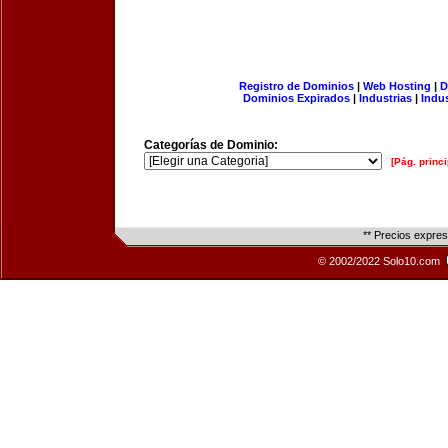
Registro de Dominios
|
Web Hosting
|
D
Dominios Expirados
|
Industrias
|
Indu
Categorías de Dominio:
[Pág. princi
** Precios expre
© 2002/2022 Solo10.com