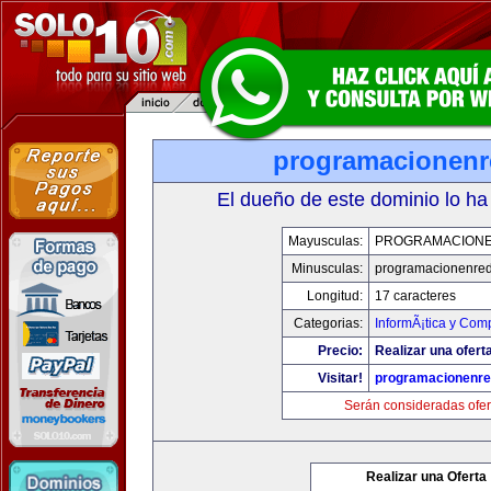
programacionen
El dueño de este dominio lo ha
Mayusculas:
PROGRAMACION
Minusculas:
programacionenre
Longitud:
17 caracteres
Categorias:
InformÃ¡tica y Com
Precio:
Realizar una oferta
Visitar!
programacionenr
Serán consideradas ofer
Realizar una Oferta