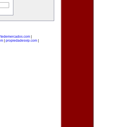
rtedemercados.com
|
om
|
propiedadesvip.com
|