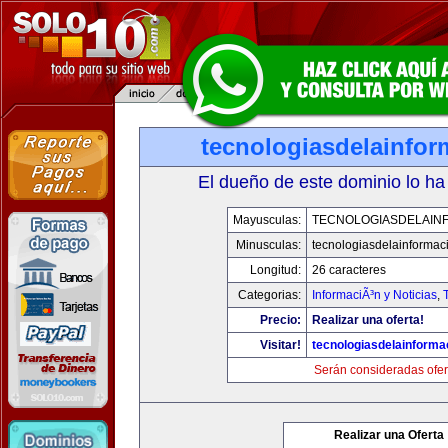
tecnologiasdelainfo
El dueño de este dominio lo ha
Mayusculas:
TECNOLOGIASDELAIN
Minusculas:
tecnologiasdelainformac
Longitud:
26 caracteres
Categorias:
InformaciÃ³n y Noticias
,
Precio:
Realizar una oferta!
Visitar!
tecnologiasdelainforma
Serán consideradas ofer
Realizar una Oferta