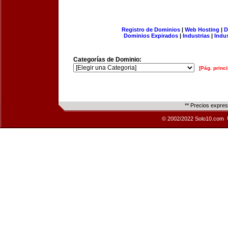
Registro de Dominios
|
Web Hosting
|
D
Dominios Expirados
|
Industrias
|
Indu
Categorías de Dominio:
[Pág. princi
** Precios expre
© 2002/2022 Solo10.com