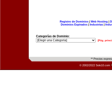
Registro de Dominios
|
Web Hosting
|
D
Dominios Expirados
|
Industrias
|
Indu
Categorías de Dominio:
[Pág. princi
** Precios expre
© 2002/2022 Solo10.com