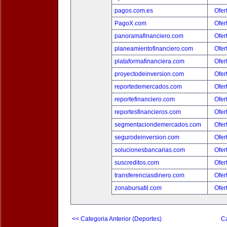
pagos.com.es
Ofer
PagoX.com
Ofer
panoramafinanciero.com
Ofer
planeamientofinanciero.com
Ofer
plataformafinanciera.com
Ofer
proyectodeinversion.com
Ofer
reportedemercados.com
Ofer
reportefinanciero.com
Ofer
reportesfinancieros.com
Ofer
segmentaciondemercados.com
Ofer
segurodeinversion.com
Ofer
solucionesbancarias.com
Ofer
suscreditos.com
Ofer
transferenciasdinero.com
Ofer
zonabursatil.com
Ofer
<< Categoria Anterior (Deportes)
Ca