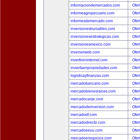
informaciondemercados.com
Ofer
informeagropecuario.com
Ofer
informesdemercado.com
Ofer
inversionesbursatiles.com
Ofer
inversionesestrategicas.com
Ofer
inversionesmexico.com
Ofer
inversorweb.com
Ofer
invertireninternet.com
Ofer
inviertaenpropiedades.com
Ofer
logisticayfinanzas.com
Ofer
mercadobancario.com
Ofer
mercadobienesraices.com
Ofer
mercadocanje.com
Ofer
mercadodeinversion.com
Ofer
mercadodf.com
Ofer
mercadodirecto.com
Ofer
mercadoeeuu.com
Ofer
mercadoenegocios.com
Ofer