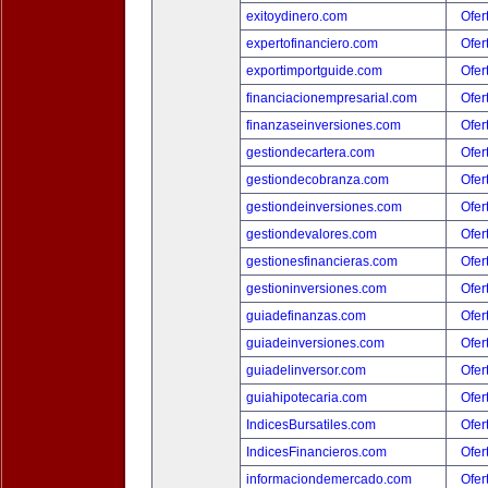
exitoydinero.com
Ofer
expertofinanciero.com
Ofer
exportimportguide.com
Ofer
financiacionempresarial.com
Ofer
finanzaseinversiones.com
Ofer
gestiondecartera.com
Ofer
gestiondecobranza.com
Ofer
gestiondeinversiones.com
Ofer
gestiondevalores.com
Ofer
gestionesfinancieras.com
Ofer
gestioninversiones.com
Ofer
guiadefinanzas.com
Ofer
guiadeinversiones.com
Ofer
guiadelinversor.com
Ofer
guiahipotecaria.com
Ofer
IndicesBursatiles.com
Ofer
IndicesFinancieros.com
Ofer
informaciondemercado.com
Ofer