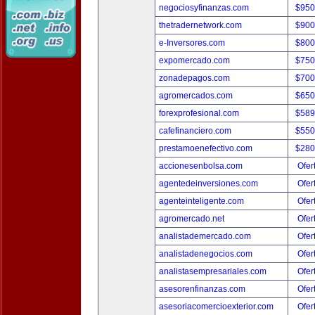
negociosyfinanzas.com
$950
thetradernetwork.com
$900
e-Inversores.com
$800
expomercado.com
$750
zonadepagos.com
$700
agromercados.com
$650
forexprofesional.com
$589
cafefinanciero.com
$550
prestamoenefectivo.com
$280
accionesenbolsa.com
Ofer
agentedeinversiones.com
Ofer
agenteinteligente.com
Ofer
agromercado.net
Ofer
analistademercado.com
Ofer
analistadenegocios.com
Ofer
analistasempresariales.com
Ofer
asesorenfinanzas.com
Ofer
asesoriacomercioexterior.com
Ofer