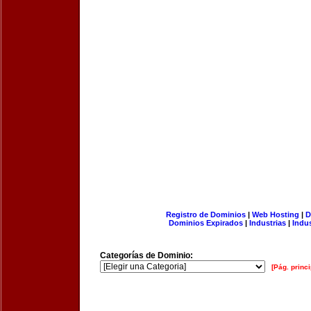
Registro de Dominios
|
Web Hosting
|
D
Dominios Expirados
|
Industrias
|
Indu
Categorías de Dominio:
[Pág. princi