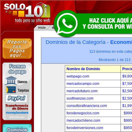
Dominios de la Categoría -
Economia
113 dominios en esta categ
Mostrando 1 de 113
Nombre de Dominio
Preci
webpago.com
$9,80
mercadocampo.com
$7,50
mercadofuturo.com
$2,50
susfinanzas.com
$2,50
consultorafinanciera.com
$1,99
forodenegocios.com
$999
mercadochileno.com
$995
forodeinversiones.com
$950