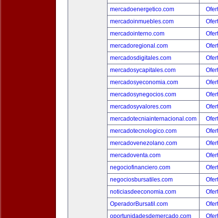
mercadoenergetico.com
Ofer
mercadoinmuebles.com
Ofer
mercadointerno.com
Ofer
mercadoregional.com
Ofer
mercadosdigitales.com
Ofer
mercadosycapitales.com
Ofer
mercadosyeconomia.com
Ofer
mercadosynegocios.com
Ofer
mercadosyvalores.com
Ofer
mercadotecniainternacional.com
Ofer
mercadotecnologico.com
Ofer
mercadovenezolano.com
Ofer
mercadoventa.com
Ofer
negociofinanciero.com
Ofer
negociosbursatiles.com
Ofer
noticiasdeeconomia.com
Ofer
OperadorBursatil.com
Ofer
oportunidadesdemercado.com
Ofer