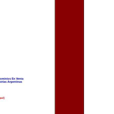
ominios En Venta
strias Argentinas
pal]