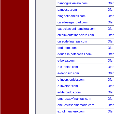
bancoguatemala.com
Ofer
bancosur.com
Ofer
blogdefinanzas.com
Ofer
cajadeseguridad.com
Ofer
capacitacionfinanciera.com
Ofer
crecimientofinanciero.com
Ofer
cursodefinanzas.com
Ofer
dedinero.com
Ofer
deudashipotecarias.com
Ofer
e-bolsa.com
Ofer
e-cuentas.com
Ofer
e-deposito.com
Ofer
e-Inversionista.com
Ofer
e-Inversor.com
Ofer
e-Mercados.com
Ofer
empresasyfinanzas.com
Ofer
encuestasdemercado.com
Ofer
exitofinanciero.com
Ofer